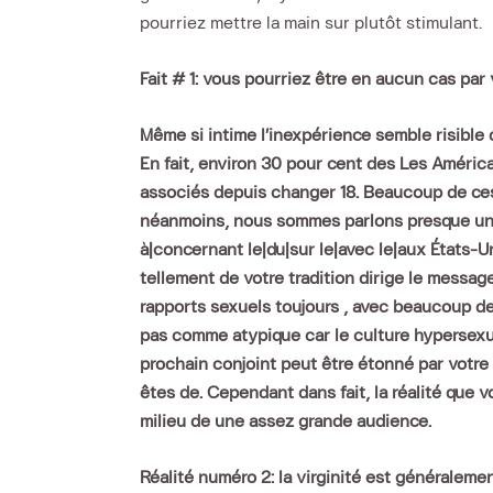
pourriez mettre la main sur plutôt stimulant.
Fait # 1: vous pourriez être en aucun cas pa
Même si intime l’inexpérience semble risible 
En fait, environ 30 pour cent des Les Améric
associés depuis changer 18. Beaucoup de ces
néanmoins, nous sommes parlons presque un 3
à|concernant le|du|sur le|avec le|aux États-U
tellement de votre tradition dirige le messag
rapports sexuels toujours , avec beaucoup de
pas comme atypique car le culture hypersexual
prochain conjoint peut être étonné par votre 
êtes de. Cependant dans fait, la réalité que
milieu de une assez grande audience.
Réalité numéro 2: la virginité est généraleme