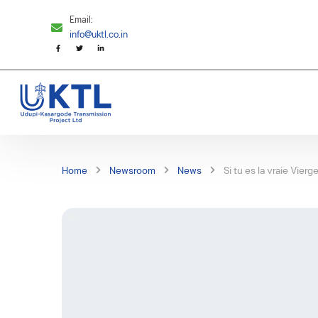
Email:
info@uktl.co.in
Home
Newsroom
News
Si tu es la vraie Vier