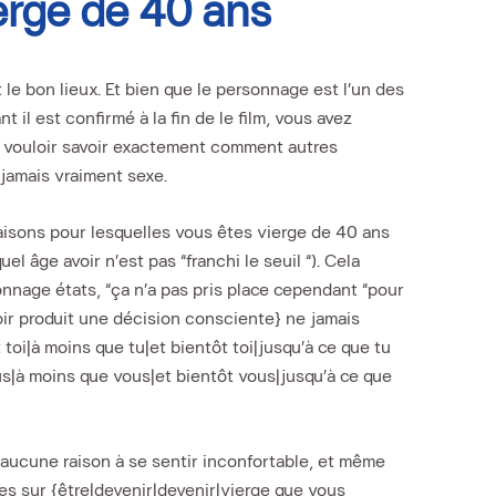
ierge de 40 ans
le bon lieux. Et bien que le personnage est l’un des
 il est confirmé à la fin de le film, vous avez
e, vouloir savoir exactement comment autres
 jamais vraiment sexe.
raisons pour lesquelles vous êtes vierge de 40 ans
el âge avoir n’est pas “franchi le seuil “). Cela
sonnage états, “ça n’a pas pris place cependant “pour
ir produit une décision consciente} ne jamais
toi|à moins que tu|et bientôt toi|jusqu’à ce que tu
us|à moins que vous|et bientôt vous|jusqu’à ce que
it aucune raison à se sentir inconfortable, et même
les sur {être|devenir|devenir|vierge que vous