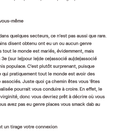
r vous-même
dans quelques secteurs, ce n’est pas aussi que rare.
ains disent obtenu ont eu un ou aucun genre
 tout le monde est mariés, évidemment, mais
e {sur le|pour le|de ce|associé au|de|associé
nis populace. C’est plutôt surprenant, puisque
e qui pratiquement tout le monde est avoir des
 associés. Juste quoi ça chemin êtes vous ‘êtes
isée pourrait vous conduire à croire. En effet, le
virginité, donc vous devriez prêt à décrire où vous
 vous avez pas eu genre places vous smack dab au
nt un tirage votre connexion