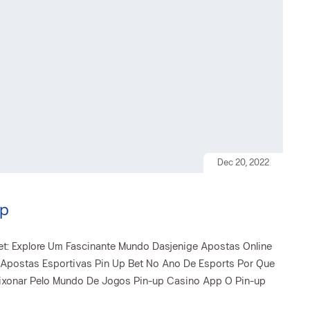
Dec 20, 2022
Ap
et: Explore Um Fascinante Mundo Dasjenige Apostas Online
t Apostas Esportivas Pin Up Bet No Ano De Esports Por Que
ixonar Pelo Mundo De Jogos Pin-up Casino App O Pin-up