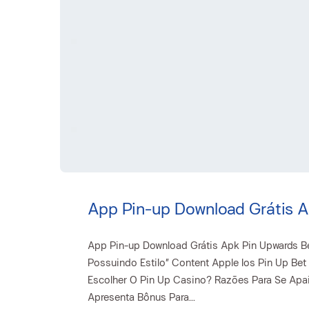
App Pin-up Download Grátis 
App Pin-up Download Grátis Apk Pin Upwards B
Possuindo Estilo” Content Apple Ios Pin Up Be
Escolher O Pin Up Casino? Razões Para Se Apa
Apresenta Bônus Para...