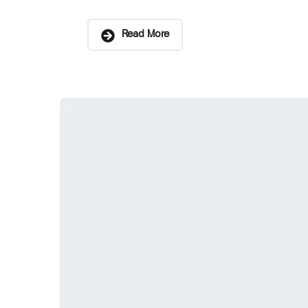
Read More