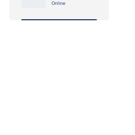
Online