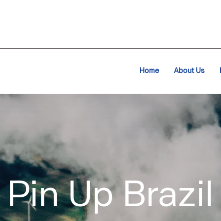
Home
About Us
Pin Up Brazil