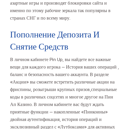
азартные игры и производят блокировки сайта и
именно по этому рабочие зеркала так популярны в
странах СНГ и по всему миру.
Пополнение Депозита И
Снятие Средств
В личном кабинете Pin Up, вы найдете все важные
вещи для каждого игрока — История ваших операций ,
баланс и безопасность вашего аккаунта. В разделе
«Акции» вы сможете встретить различные акции на
фриспины, розыгрыши крупных призов,специальные
коды в различных соцсетях и многое другое на Пин
Ап Казино. В личном кабинете вас будут ждать
приятные функции — накопленные «Пинкоины»
двойная аутентификация, история операций и
эксклюзивный раздел с «Лутбоксами» для активных