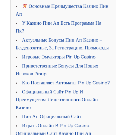
Основные Преимущества Казино Пин
Ап
У Казино Пин Ап Есть Программа На
Пк?
Актуальные Бонусы Пин Ап Казино –
Бездепозитные, За Регистрацию, Промокоды
Игровые Эмуляторы Pin Up Casino
Приветственные Бонусы Для Новых
Игроков Pinup
Кто Поставляет Автоматы Pin Up Casino?
Официальный Сайт Pin Up И
Преимущества Лицензионного Онлайн
Казино
Пин Ап Официальный Сайт
Играть Онлайн В Pin Up Casino:
Официальный Сайт Казино Пин Ап