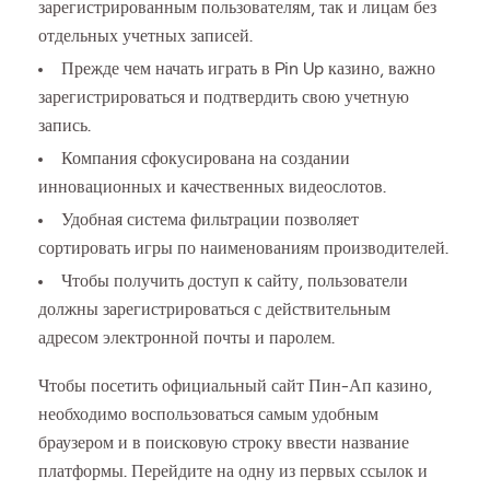
зарегистрированным пользователям, так и лицам без
отдельных учетных записей.
Прежде чем начать играть в Pin Up казино, важно
зарегистрироваться и подтвердить свою учетную
запись.
Компания сфокусирована на создании
инновационных и качественных видеослотов.
Удобная система фильтрации позволяет
сортировать игры по наименованиям производителей.
Чтобы получить доступ к сайту, пользователи
должны зарегистрироваться с действительным
адресом электронной почты и паролем.
Чтобы посетить официальный сайт Пин-Ап казино,
необходимо воспользоваться самым удобным
браузером и в поисковую строку ввести название
платформы. Перейдите на одну из первых ссылок и