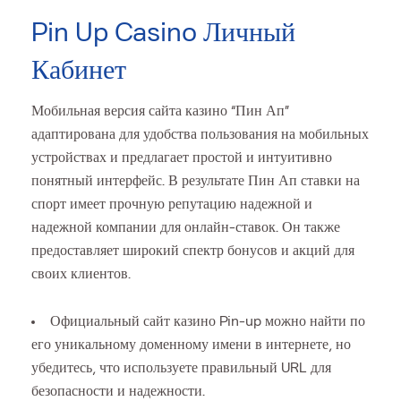
Pin Up Casino Личный
Кабинет
Мобильная версия сайта казино “Пин Ап”
адаптирована для удобства пользования на мобильных
устройствах и предлагает простой и интуитивно
понятный интерфейс. В результате Пин Ап ставки на
спорт имеет прочную репутацию надежной и
надежной компании для онлайн-ставок. Он также
предоставляет широкий спектр бонусов и акций для
своих клиентов.
Официальный сайт казино Pin-up можно найти по
его уникальному доменному имени в интернете, но
убедитесь, что используете правильный URL для
безопасности и надежности.