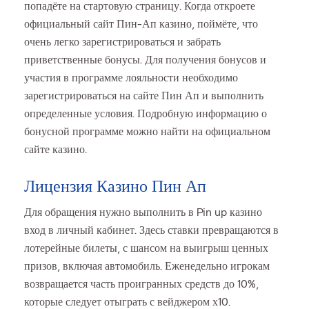
попадёте на стартовую страницу. Когда откроете
официальный сайт Пин-Ап казино, поймёте, что
очень легко зарегистрироваться и забрать
приветственные бонусы. Для получения бонусов и
участия в программе лояльности необходимо
зарегистрироваться на сайте Пин Ап и выполнить
определенные условия. Подробную информацию о
бонусной программе можно найти на официальном
сайте казино.
Лицензия Казино Пин Ап
Для обращения нужно выполнить в Pin up казино
вход в личный кабинет. Здесь ставки превращаются в
лотерейные билеты, с шансом на выигрыш ценных
призов, включая автомобиль. Еженедельно игрокам
возвращается часть проигранных средств до 10%,
которые следует отыграть с вейджером х10.