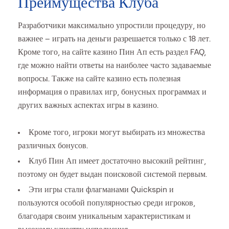
Преимущества Клуба
Разработчики максимально упростили процедуру, но
важнее – играть на деньги разрешается только с 18 лет.
Кроме того, на сайте казино Пин Ап есть раздел FAQ,
где можно найти ответы на наиболее часто задаваемые
вопросы. Также на сайте казино есть полезная
информация о правилах игр, бонусных программах и
других важных аспектах игры в казино.
Кроме того, игроки могут выбирать из множества
различных бонусов.
Клуб Пин Ап имеет достаточно высокий рейтинг,
поэтому он будет выдан поисковой системой первым.
Эти игры стали флагманами Quickspin и
пользуются особой популярностью среди игроков,
благодаря своим уникальным характеристикам и