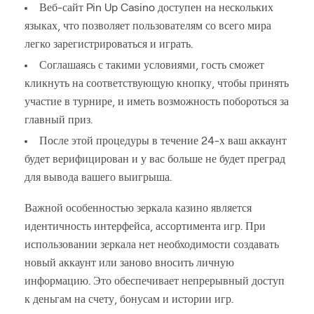
Веб-сайт Pin Up Casino доступен на нескольких
языках, что позволяет пользователям со всего мира
легко зарегистрироваться и играть.
Соглашаясь с такими условиями, гость сможет
кликнуть на соответствующую кнопку, чтобы принять
участие в турнире, и иметь возможность побороться за
главный приз.
После этой процедуры в течение 24-х ваш аккаунт
будет верифицирован и у вас больше не будет преград
для вывода вашего выигрыша.
Важной особенностью зеркала казино является
идентичность интерфейса, ассортимента игр. При
использовании зеркала нет необходимости создавать
новый аккаунт или заново вносить личную
информацию. Это обеспечивает непрерывный доступ
к деньгам на счету, бонусам и истории игр.