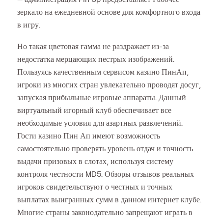
зеркало на ежедневной основе для комфортного входа
в игру.
Но такая цветовая гамма не раздражает из-за
недостатка мерцающих пестрых изображений.
Пользуясь качественным сервисом казино ПинАп,
игроки из многих стран увлекательно проводят досуг,
запуская прибыльные игровые аппараты. Данный
виртуальный игорный клуб обеспечивает все
необходимые условия для азартных развлечений.
Гости казино Пин Ап имеют возможность
самостоятельно проверять уровень отдач и точность
выдачи призовых в слотах, используя систему
контроля честности MD5. Обзоры отзывов реальных
игроков свидетельствуют о честных и точных
выплатах выигранных сумм в данном интернет клубе.
Многие страны законодательно запрещают играть в