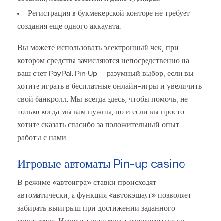
Регистрация в букмекерской конторе не требует
создания еще одного аккаунта.
Вы можете использовать электронный чек, при
котором средства зачисляются непосредственно на
ваш счет PayPal. Pin Up — разумный выбор, если вы
хотите играть в бесплатные онлайн-игры и увеличить
свой банкролл. Мы всегда здесь, чтобы помочь, не
только когда мы вам нужны, но и если вы просто
хотите сказать спасибо за положительный опыт
работы с нами.
Игровые автоматы Pin-up casino
В режиме «автоигра» ставки происходят
автоматически, а функция «автокэшаут» позволяет
забирать выигрыш при достижении заданного