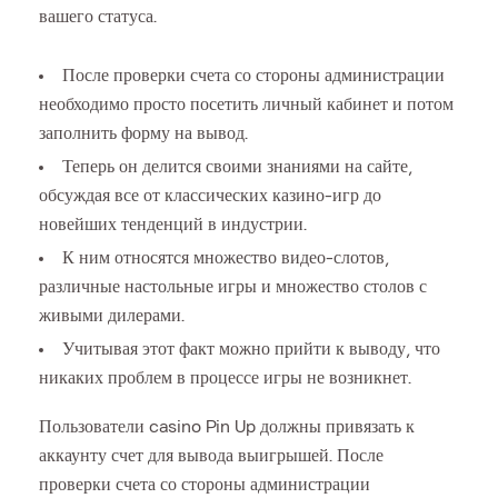
вашего статуса.
После проверки счета со стороны администрации
необходимо просто посетить личный кабинет и потом
заполнить форму на вывод.
Теперь он делится своими знаниями на сайте,
обсуждая все от классических казино-игр до
новейших тенденций в индустрии.
К ним относятся множество видео-слотов,
различные настольные игры и множество столов с
живыми дилерами.
Учитывая этот факт можно прийти к выводу, что
никаких проблем в процессе игры не возникнет.
Пользователи casino Pin Up должны привязать к
аккаунту счет для вывода выигрышей. После
проверки счета со стороны администрации