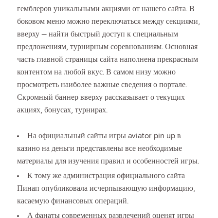
гемблеров уникальными акциями от нашего сайта. В
боковом меню можно переключаться между секциями,
вверху — найти быстрый доступ к специальным
предложениям, турнирным соревнованиям. Основная
часть главной страницы сайта наполнена прекрасным
контентом на любой вкус. В самом низу можно
просмотреть наиболее важные сведения о портале.
Скромный баннер вверху рассказывает о текущих
акциях, бонусах, турнирах.
На официальный сайты игры aviator pin up в
казино на деньги представлены все необходимые
материалы для изучения правил и особенностей игры.
К тому же администрация официального сайта
Пинап опубликовала исчерпывающую информацию,
касаемую финансовых операций.
А фанаты современных развлечений оценят игры