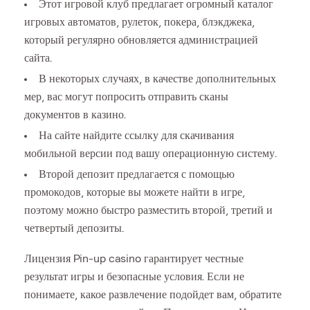
Этот игровой клуб предлагает огромный каталог
игровых автоматов, рулеток, покера, блэкджека,
который регулярно обновляется администрацией
сайта.
В некоторых случаях, в качестве дополнительных
мер, вас могут попросить отправить сканы
документов в казино.
На сайте найдите ссылку для скачивания
мобильной версии под вашу операционную систему.
Второй депозит предлагается с помощью
промокодов, которые вы можете найти в игре,
поэтому можно быстро разместить второй, третий и
четвертый депозиты.
Лицензия Pin-up casino гарантирует честные
результат игры и безопасные условия. Если не
понимаете, какое развлечение подойдет вам, обратите