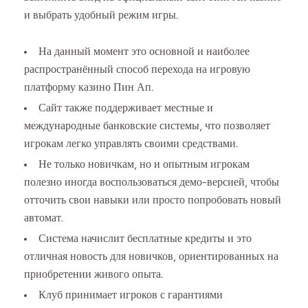
и выбрать удобный режим игры.
На данный момент это основной и наиболее
распространённый способ перехода на игровую
платформу казино Пин Ап.
Сайт также поддерживает местные и
международные банковские системы, что позволяет
игрокам легко управлять своими средствами.
Не только новичкам, но и опытным игрокам
полезно иногда воспользоваться демо-версией, чтобы
отточить свои навыки или просто попробовать новый
автомат.
Система начислит бесплатные кредиты и это
отличная новость для новичков, ориентированных на
приобретении живого опыта.
Клуб принимает игроков с гарантиями