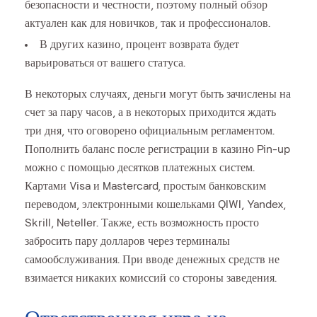
безопасности и честности, поэтому полный обзор
актуален как для новичков, так и профессионалов.
В других казино, процент возврата будет
варьироваться от вашего статуса.
В некоторых случаях, деньги могут быть зачислены на
счет за пару часов, а в некоторых приходится ждать
три дня, что оговорено официальным регламентом.
Пополнить баланс после регистрации в казино Pin-up
можно с помощью десятков платежных систем.
Картами Visa и Mastercard, простым банковским
переводом, электронными кошельками QIWI, Yandex,
Skrill, Neteller. Также, есть возможность просто
забросить пару долларов через терминалы
самообслуживания. При вводе денежных средств не
взимается никаких комиссий со стороны заведения.