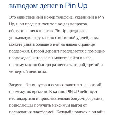
выводом денег в Pin Up
Это единственный номер телефона, указанный в Pin
Up, и он предназначен только для вопросов
обслуживания клиентов. Pin Up предлагает
уникальную игру казино с истинной удачей, и вы
можете узнать больше о ней на нашей странице
поддержки. Второй депозит предлагается с помощью
промокодов, которые вы можете найти в игре,
поэтому можно быстро разместить второй, третий и
четвертый депозиты.
Загрузка без вирусов и осуществляется за короткий
промежуток времени. В казино PIN UP действует
нестандартная и привлекательная бонус-программа,
позволяющая получить максимум выгод от
пользования платформой. Каждый новичок в онлайн