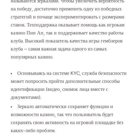
называются зеркалами. Чтобы увеличить вероятность
на победу, достаточно применить одну из победных
стратегий и почаще экспериментировать с размерами
ставок. Техподдержка оказывает помощь как игрокам
казино Пин Ап, так и поддерживает качество работы
клуба. Высокий показатель качества игры гемблеров
клуба – самая важная задача одного из самых
популярных казино.
Основываясь на системе KYC, служба безопасности
может попросить пройти дополнительные способы
идентификации (видео, снимок лица вместе с
документами).
Зеркало автоматически сохраняет функции и
возможности казино, так что пользователь будет
сохранять свою активность на игровой площадке без
каких-либо проблем.