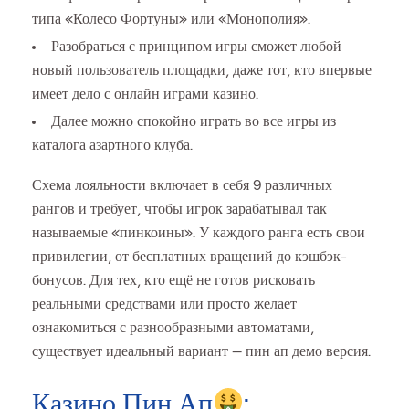
типа «Колесо Фортуны» или «Монополия».
Разобраться с принципом игры сможет любой
новый пользователь площадки, даже тот, кто впервые
имеет дело с онлайн играми казино.
Далее можно спокойно играть во все игры из
каталога азартного клуба.
Схема лояльности включает в себя 9 различных
рангов и требует, чтобы игрок зарабатывал так
называемые «пинкоины». У каждого ранга есть свои
привилегии, от бесплатных вращений до кэшбэк-
бонусов. Для тех, кто ещё не готов рисковать
реальными средствами или просто желает
ознакомиться с разнообразными автоматами,
существует идеальный вариант — пин ап демо версия.
Казино Пин Ап
: