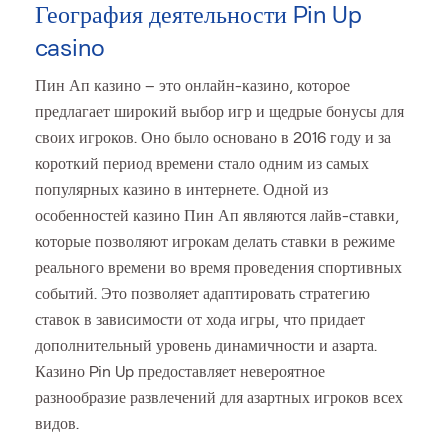
География деятельности Pin Up
casino
Пин Ап казино – это онлайн-казино, которое
предлагает широкий выбор игр и щедрые бонусы для
своих игроков. Оно было основано в 2016 году и за
короткий период времени стало одним из самых
популярных казино в интернете. Одной из
особенностей казино Пин Ап являются лайв-ставки,
которые позволяют игрокам делать ставки в режиме
реального времени во время проведения спортивных
событий. Это позволяет адаптировать стратегию
ставок в зависимости от хода игры, что придает
дополнительный уровень динамичности и азарта.
Казино Pin Up предоставляет невероятное
разнообразие развлечений для азартных игроков всех
видов.