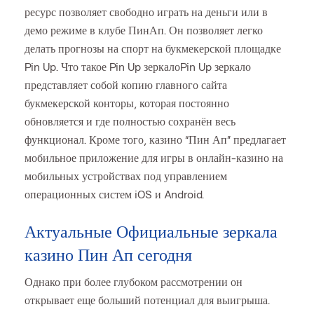
ресурс позволяет свободно играть на деньги или в
демо режиме в клубе ПинАп. Он позволяет легко
делать прогнозы на спорт на букмекерской площадке
Pin Up. Что такое Pin Up зеркалоPin Up зеркало
представляет собой копию главного сайта
букмекерской конторы, которая постоянно
обновляется и где полностью сохранён весь
функционал. Кроме того, казино “Пин Ап” предлагает
мобильное приложение для игры в онлайн-казино на
мобильных устройствах под управлением
операционных систем iOS и Android.
Актуальные Официальные зеркала
казино Пин Ап сегодня
Однако при более глубоком рассмотрении он
открывает еще больший потенциал для выигрыша.