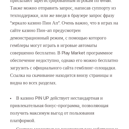
присылают зарегистрированным игрокам по email.
Также можно отправить запрос, написав суппорту из
техподдержки, или же введя в браузере запрос фразу
“зеркало казино Пин Ап”. Очень важно, что в играх на
сайте казино Пин-ап предусмотрен
демонстрационный режим, с помощью которого
гемблеры могут играть в игровые автоматы
совершенно бесплатно. В Play Market программное
обеспечение недоступно, однако его можно бесплатно
загрузить с официального сайта гемблинг-площадки.
Ссылка на скачивание находится внизу страницы и
видна во всех разделах.
В казино PIN UP действует нестандартная и
привлекательная бонус-программа, позволяющая
получить максимум выгод от пользования
платформой.