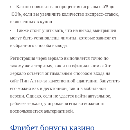
Казино повысит ваш процент выигрыша с 5% до
100%, если вы увеличите количество экспресс-ставок,
включенных в купон.
Также стоит учитывать, что на вывод выигрышей
могут быть установлены лимиты, которые зависят от
выбранного способа вывода.
Регистрация через зеркало выполняется точно по
такому же алгоритму, как и на официальном сайте.
Зеркало остается оптимальным способом входа на
сайт Пин Ап из-за качественной адаптации. Запустить
его можно как в десктопной, так и в мобильной
версии. Однако, если не удается найти актуальное,
рабочее зеркало, у игроков всегда возможность
воспользоваться альтернативой.
Фрибет бонусы казино