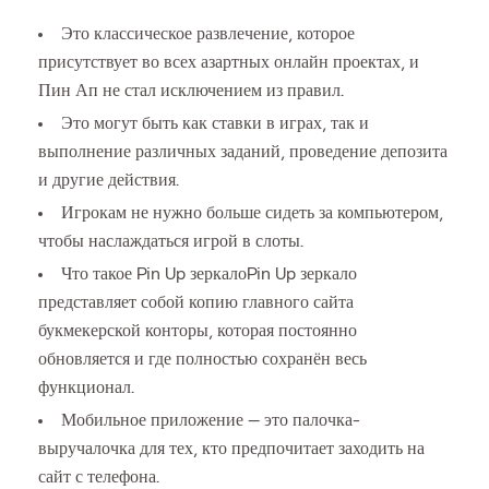
Это классическое развлечение, которое
присутствует во всех азартных онлайн проектах, и
Пин Ап не стал исключением из правил.
Это могут быть как ставки в играх, так и
выполнение различных заданий, проведение депозита
и другие действия.
Игрокам не нужно больше сидеть за компьютером,
чтобы наслаждаться игрой в слоты.
Что такое Pin Up зеркалоPin Up зеркало
представляет собой копию главного сайта
букмекерской конторы, которая постоянно
обновляется и где полностью сохранён весь
функционал.
Мобильное приложение — это палочка-
выручалочка для тех, кто предпочитает заходить на
сайт с телефона.