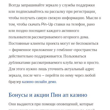
Всегда запрашивайте зеркало у службы поддержки
или подписывайтесь на рассылку при регистрации,
чтобы получать самую свежую информацию. Мысли о
том, чтобы скачать Pin-Up ставки на телефон, рано
или поздно посещают каждого активного
пользователя рассматриваемого игорного дома.
Постоянные клиенты проекта могут не беспокоиться
– фирменное приложение у гемблинг-пространства
действительно поддерживается. Пользоваться
дубликатами рассматриваемого клуба легко и просто.
Для этого нужно лишь уточнить актуальный адрес
зеркала, после чего – перейти по нему через любой
браузер
казино онлайн демо
.
Бонусы и акции Пин ап казино
Они выдаются при помощи оповещений, которые