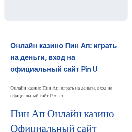
Онлайн казино Пин Ап: играть
на деньги, вход на
официальный сайт Pin U
Онлайн казино Пин Ап: играть на деньги, вход на
официальный сайт Pin Up
Пин Ап Онлайн казино
Официальный сайт