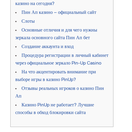
казино на сегодня?
Пин Ап казино – официальный сайт
Слоты
Основные отличия и для чего нужны
зеркала основного сайта Пин Ап бет
Создание аккаунта и вход
Процедура регистрации в личный кабинет
через официальное зеркало Pin-Up Casino
На что акцентировать внимание при
выборе игры в казино PinUp?
Отзывы реальных игроков о казино Пин
Ап
Казино PinUp не работает? Лучшие
способы в обход блокировки сайта