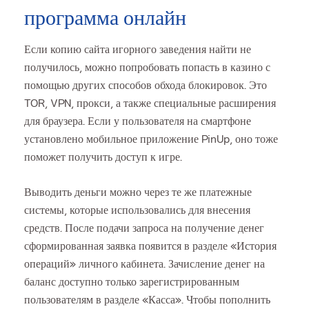
программа онлайн
Если копию сайта игорного заведения найти не
получилось, можно попробовать попасть в казино с
помощью других способов обхода блокировок. Это
TOR, VPN, прокси, а также специальные расширения
для браузера. Если у пользователя на смартфоне
установлено мобильное приложение PinUp, оно тоже
поможет получить доступ к игре.
Выводить деньги можно через те же платежные
системы, которые использовались для внесения
средств. После подачи запроса на получение денег
сформированная заявка появится в разделе «История
операций» личного кабинета. Зачисление денег на
баланс доступно только зарегистрированным
пользователям в разделе «Касса». Чтобы пополнить