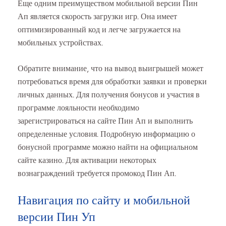
Еще одним преимуществом мобильной версии Пин
Ап является скорость загрузки игр. Она имеет
оптимизированный код и легче загружается на
мобильных устройствах.
Обратите внимание, что на вывод выигрышей может
потребоваться время для обработки заявки и проверки
личных данных. Для получения бонусов и участия в
программе лояльности необходимо
зарегистрироваться на сайте Пин Ап и выполнить
определенные условия. Подробную информацию о
бонусной программе можно найти на официальном
сайте казино. Для активации некоторых
вознаграждений требуется промокод Пин Ап.
Навигация по сайту и мобильной
версии Пин Уп