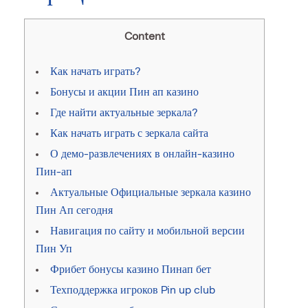
Content
Как начать играть?
Бонусы и акции Пин ап казино
Где найти актуальные зеркала?
Как начать играть с зеркала сайта
О демо-развлечениях в онлайн-казино
Пин-ап
Актуальные Официальные зеркала казино
Пин Ап сегодня
Навигация по сайту и мобильной версии
Пин Уп
Фрибет бонусы казино Пинап бет
Техподдержка игроков Pin up club