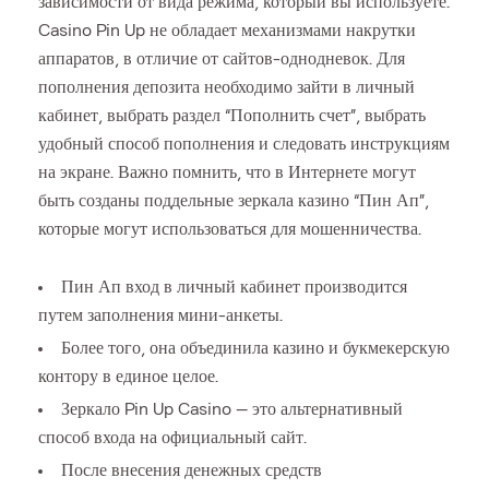
зависимости от вида режима, который вы используете.
Casino Pin Up не обладает механизмами накрутки
аппаратов, в отличие от сайтов-однодневок. Для
пополнения депозита необходимо зайти в личный
кабинет, выбрать раздел “Пополнить счет”, выбрать
удобный способ пополнения и следовать инструкциям
на экране. Важно помнить, что в Интернете могут
быть созданы поддельные зеркала казино “Пин Ап”,
которые могут использоваться для мошенничества.
Пин Ап вход в личный кабинет производится
путем заполнения мини-анкеты.
Более того, она объединила казино и букмекерскую
контору в единое целое.
Зеркало Pin Up Casino — это альтернативный
способ входа на официальный сайт.
После внесения денежных средств