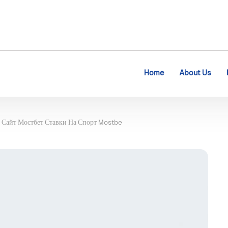
Home
About Us
 Сайт Мостбет Ставки На Спорт Mostbe