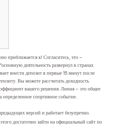
оно приближается к! Согласитесь, это –
“основную деятельность развернул в странах
вает внести депозит в первые 15 минут после
епозиту. Вы можете рассчитать доходность
оэффициент вашего решения. Линия – это общее
а определенное спортивное событие.
редыдущих версий и работает безупречно.
этого достаточно зайти на официальный сайт по