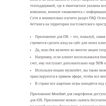
техподдержкой, где в «контактах» указаны вс
компании, вначале ознакомьтесь с информаци
Сети и внимательно изучите раздел FAQ. Осно
беттинга на территории постсоветского прос
Приложение для ПК – это, пожалуй, самая
стремится сделать вход на сайт для своих кл
Да, кеш-бек включен во многие акции спор
Например, если клиент воспользовался бон
счет, ему поступает дополнительно еще 50% о
Используя опцию мультибет, вы также може
транслируются в прямом эфире, чтобы все мог
В стране все азартные игры находятся под 
Приложение Mostbet для смартфонов доступно 
для iOS. Приложение можно скачать бесплатно