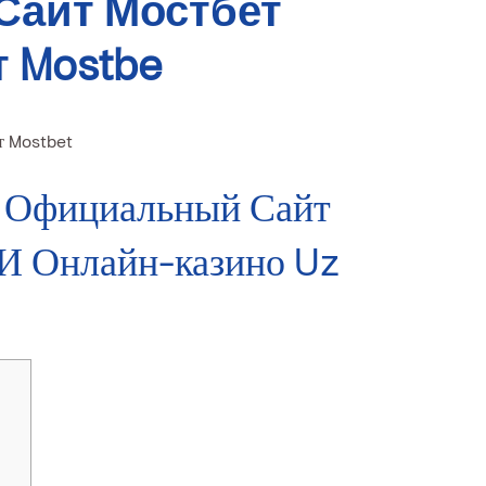
Сайт Мостбет
 Mostbe
т Mostbet
n Официальный Сайт
И Онлайн-казино Uz