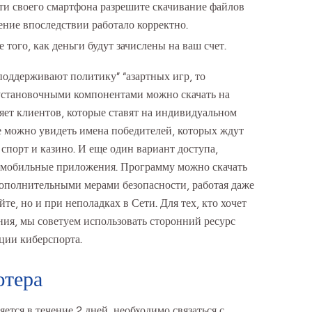
ти своего смартфона разрешите скачивание файлов
ние впоследствии работало корректно.
того, как деньги будут зачислены на ваш счет.
оддерживают политику” “азартных игр, то
 установочными компонентами можно скачать на
ет клиентов, которые ставят на индивидуальном
е можно увидеть имена победителей, которых ждут
спорт и казино. И еще один вариант доступа,
– мобильные приложения. Программу можно скачать
 дополнительными мерами безопасности, работая даже
те, но и при неполадках в Сети. Для тех, кто хочет
ния, мы советуем использовать сторонний ресурс
ции киберспорта.
тера
яется в течение 2 дней, необходимо связаться с