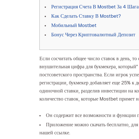
Регистрация Счета В Mostbet За 4 Шага
Как Сделать Ставку В Mostbet?
Мобильный Mostbet
Бонус Через Криптовалютный Депозит
Если сосчитать общее число ставок в день, то 
внушительная цифра для букмекера, который” 
постсоветского пространства. Если игрок успе
регистрации, букмекер добавляет еще 25% к д
одиночной ставки, разделив инвестиции на к
количество ставок, которые Mostbet примет н
Он содержит все возможности и функции п
Приложение можно скачать бесплатно, для 
нашей ссылке.