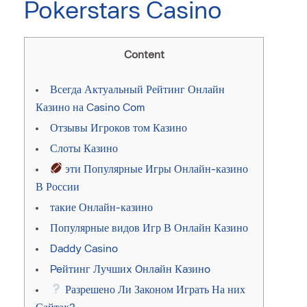
Pokerstars Casino
Content
Всегда Актуальный Рейтинг Онлайн
Казино на Casino Com
Отзывы Игроков том Казино
Слоты Казино
эти Популярные Игры Онлайн-казино
В России
такие Онлайн-казино
Популярные видов Игр В Онлайн Казино
Daddy Casino
Peйтинг Лучшиx Oнлaйн Кaзинo
Разрешено Ли Законом Играть На них