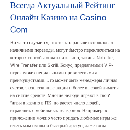
Всегда Актуальный Рейтинг
Онлайн Казино на Casino
Com
Но часто случается, что те, кто раньше использовал
наличными переводы, могут быстро переключиться на
которых способы оплаты и казино, такие а Neteller,
Wire Transfer или Skrill. Бонус, предлагаемый VIP-
игрокам же специальными привилегиями а
преимуществами. Это может быть менеджеры личная
счетов, эксклюзивные акции и более высокой лимиты
на снятие средств. Многие нелюди играют в твои”
“игры в казино в ПК, но растет число людей,
играющих с мобильных телефонов. Например, в
приложении можно часто придать любимые игры же
иметь максимально быстрый доступ, даже тогда