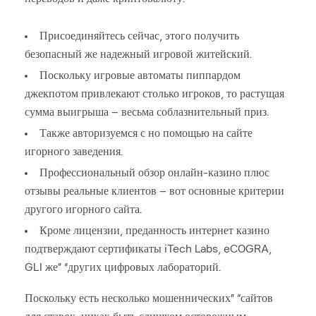
Присоединяйтесь сейчас, этого получить
безопасный же надежный игровой житейский.
Поскольку игровые автоматы пиппардом
джекпотом привлекают столько игроков, то растущая
сумма выигрыша – весьма соблазнительный приз.
Также авторизуемся с но помощью на сайте
игорного заведения.
Профессиональный обзор онлайн-казино плюс
отзывы реальные клиентов – вот основные критерии
другого игорного сайта.
Кроме лицензии, преданность интернет казино
подтверждают сертификаты iTech Labs, eCOGRA,
GLI же” “других цифровых лабораторий.
Поскольку есть несколько мошеннических” “сайтов