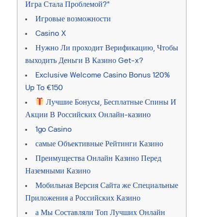
Игра Стала Проблемой?”
Игровые возможности
Casino X
Нужно Ли проходит Верификацию, Чтобы
выходить Деньги В Казино Get-x?
Exclusive Welcome Casino Bonus 120%
Up To €150
Лучшие Бонусы, Бесплатные Спины И
Акции В Российских Онлайн-казино
1go Casino
самые Объективные Рейтинги Казино
Преимущества Онлайн Казино Перед
Наземными Казино
Мобильная Версия Сайта же Специальные
Приложения а Российских Казино
а Мы Составляли Топ Лучших Онлайн