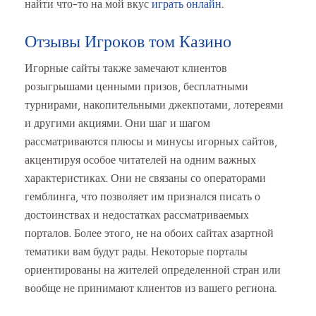
найти что-то на мой вкус
играть онлайн
.
Отзывы Игроков том Казино
Игорные сайты также замечают клиентов
розыгрышами ценными призов, бесплатными
турнирами, накопительными джекпотами, лотереями
и другими акциями. Они шаг и шагом
рассматриваются плюсы и минусы игорных сайтов,
акцентируя особое читателей на одним важных
характеристиках. Они не связаны со операторами
гемблинга, что позволяет им признался писать о
достоинствах и недостатках рассматриваемых
порталов. Более этого, не на обоих сайтах азартной
тематики вам будут рады. Некоторые порталы
ориентированы на жителей определенной стран или
вообще не принимают клиентов из вашего региона.