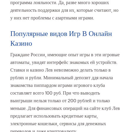
программа лояльности. Да, разве много хороших
деятельность поддержки для их, которые считают, но
у них нет проблемы с азартными играми.
Популярные видов Игр В Онлайн
Казино
Граждане России, имеющие опыт игры в эти игровые
автоматы, увидят интерфейс знакомых ей устройств.
Ставки и казино Лев невозможно делать только в
рублях и рубли. Минимальный депозит ддя начала
знакомства пиппардом играми игрового клуба
составляет всего 100 руб. При что выводить
выигрыши нельзя только от 200 рублей и только
меньше. Для финансовых операций на сайте клуб Лев
предлагает использовать кредитные карты,
электронные кошельки, сервисы для денежных
переводов и даже криптовалюту.