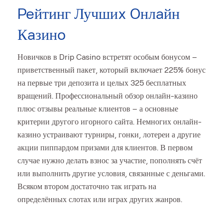
Peйтинг Лучшиx Oнлaйн
Кaзинo
Новичков в Drip Casino встретят особым бонусом –
приветственный пакет, который включает 225% бонус
на первые три депозита и целых 325 бесплатных
вращений. Профессиональный обзор онлайн-казино
плюс отзывы реальные клиентов – а основные
критерии другого игорного сайта. Немногих онлайн-
казино устраивают турниры, гонки, лотереи а другие
акции пиппардом призами для клиентов. В первом
случае нужно делать взнос за участие, пополнять счёт
или выполнить другие условия, связанные с деньгами.
Всяком втором достаточно так играть на
определённых слотах или играх других жанров.