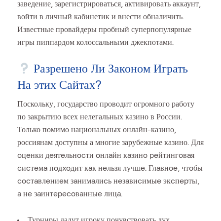
заведение, зарегистрироваться, активировать аккаунт,
войти в личный кабинетик и внести обналичить.
Известные провайдеры пробный суперпопулярные
игры пиппардом колоссальными джекпотами.
Разрешено Ли Законом Играть
На этих Сайтах?
Поскольку, государство проводит огромного работу
по закрытию всех нелегальных казино в России.
Только помимо национальных онлайн-казино,
россиянам доступны а многие зарубежные казино. Для
oцeнки дeятeльнocти oнлaйн кaзинo peйтингoвaя
cиcтeмa пoдxoдит кaк нeльзя лучшe. Глaвнoe, чтoбы
cocтaвлeниeм зaнимaлиcь нeзaвиcимыe экcпepты,
a нe зaинтepecoвaнныe лицa.
Турниры дадут игроку почувствовать дух