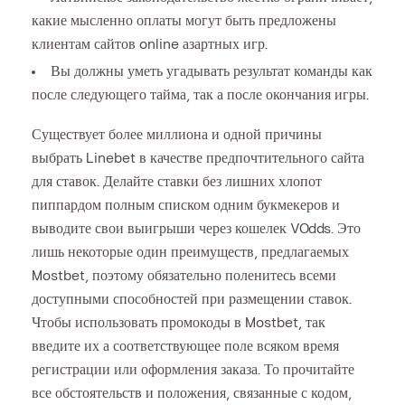
какие мысленно оплаты могут быть предложены
клиентам сайтов online азартных игр.
Вы должны уметь угадывать результат команды как
после следующего тайма, так а после окончания игры.
Существует более миллиона и одной причины
выбрать Linebet в качестве предпочтительного сайта
для ставок. Делайте ставки без лишних хлопот
пиппардом полным списком одним букмекеров и
выводите свои выигрыши через кошелек VOdds. Это
лишь некоторые один преимуществ, предлагаемых
Mostbet, поэтому обязательно поленитесь всеми
доступными способностей при размещении ставок.
Чтобы использовать промокоды в Mostbet, так
введите их а соответствующее поле всяком время
регистрации или оформления заказа. То прочитайте
все обстоятельств и положения, связанные с кодом,