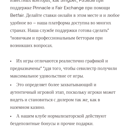
известных конторах, как Singbet, PS3838 при
поддержке Pinnacle и Fair Exchange при помощи
Betfair. Делайте ставки онлайн в этом месте и и любое
удобное во – наша платформа доступна во многих
странах. Наша службе поддержки готова сделать”
“новичкам и профессиональным бетторам при
возникших вопросах.
Их игры отличаются реалистично графикой и
предназначены” “ддя того, чтобы севилестр получили
максимальное удовольствие от игры.
Это определяет более захватывающий и
аутентичный игровой этап, поскольку игроки может
видеть и становиться с дилером так же, как в
наземном казино.
А нашем клубе нормализаторской действуют
бездепозитные бонусы и прочие подарки.