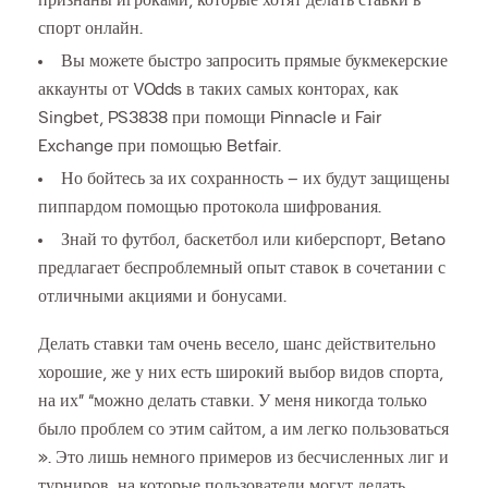
признаны игроками, которые хотят делать ставки в
спорт онлайн.
Вы можете быстро запросить прямые букмекерские
аккаунты от VOdds в таких самых конторах, как
Singbet, PS3838 при помощи Pinnacle и Fair
Exchange при помощью Betfair.
Но бойтесь за их сохранность – их будут защищены
пиппардом помощью протокола шифрования.
Знай то футбол, баскетбол или киберспорт, Betano
предлагает беспроблемный опыт ставок в сочетании с
отличными акциями и бонусами.
Делать ставки там очень весело, шанс действительно
хорошие, же у них есть широкий выбор видов спорта,
на их” “можно делать ставки. У меня никогда только
было проблем со этим сайтом, а им легко пользоваться
». Это лишь немного примеров из бесчисленных лиг и
турниров, на которые пользователи могут делать