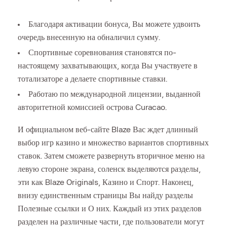
Благодаря активации бонуса, Вы можете удвоить
очередь внесенную на обналичил сумму.
Спортивные соревнования становятся по-
настоящему захватывающих, когда Вы участвуете в
тотализаторе а делаете спортивные ставки.
Работаю по международной лицензии, выданной
авторитетной комиссией острова Curacao.
И официальном веб-сайте Blaze Вас ждет длинный
выбор игр казино и множество вариантов спортивных
ставок. Затем сможете развернуть вторичное меню на
левую стороне экрана, соленск выделяются разделы,
эти как Blaze Originals, Казино и Спорт. Наконец,
внизу единственным страницы Вы найду разделы
Полезные ссылки и О них. Каждый из этих разделов
разделен на различные части, где пользователи могут