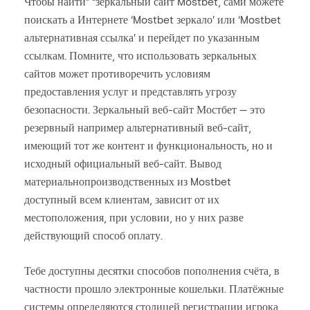
Чтобы найти” “зеркальный сайт Mostbet, сами можете
поискать а Интернете ‘Mostbet зеркало’ или ‘Mostbet
альтернативная ссылка’ и перейдет по указанным
ссылкам. Помните, что использовать зеркальных
сайтов может противоречить условиям
предоставления услуг и представлять угрозу
безопасности. Зеркальный веб-сайт Мостбет — это
резервный например альтернативный веб-сайт,
имеющий тот же контент и функциональность, но и
исходный официальный веб-сайт. Вывод
материальнопроизводственных из Mostbet
доступный всем клиентам, зависит от их
местоположения, при условии, но у них разве
действующий способ оплату.
Тебе доступны десятки способов пополнения счёта, в
частности прошло электронные кошельки. Платёжные
системы определяются столицей регистрации игрока