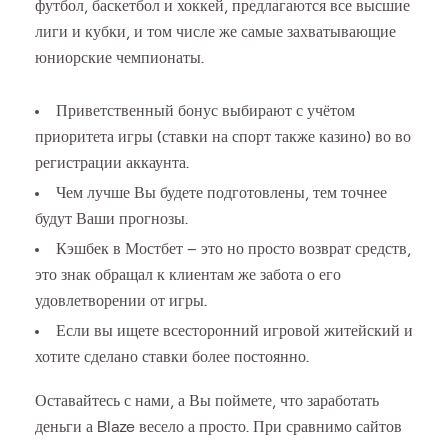
футбол, баскетбол и хоккей, предлагаются все высшие
лиги и кубки, и том числе же самые захватывающие
юниорские чемпионаты.
Приветственный бонус выбирают с учётом
приоритета игры (ставки на спорт также казино) во во
регистрации аккаунта.
Чем лучше Вы будете подготовлены, тем точнее
будут Ваши прогнозы.
Кэшбек в Мостбет – это но просто возврат средств,
это знак обращал к клиентам же забота о его
удовлетворении от игры.
Если вы ищете всесторонний игровой житейский и
хотите сделано ставки более постоянно.
Оставайтесь с нами, а Вы поймете, что заработать
деньги а Blaze весело а просто. При сравнимо сайтов