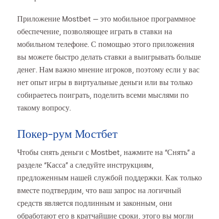
Приложение Mostbet — это мобильное программное
обеспечение, позволяющее играть в ставки на
мобильном телефоне. С помощью этого приложения
вы можете быстро делать ставки а выигрывать больше
денег. Нам важно мнение игроков, поэтому если у вас
нет опыт игры в виртуальные деньги или вы только
собираетесь поиграть, поделить всеми мыслями по
такому вопросу.
Покер-рум Мостбет
Чтобы снять деньги с Mostbet, нажмите на “Снять” а
разделе “Касса” а следуйте инструкциям,
предложенным нашей службой поддержки. Как только
вместе подтвердим, что ваш запрос на логичный
средств является подлинным и законным, они
обработают его в кратчайшие сроки, этого вы могли