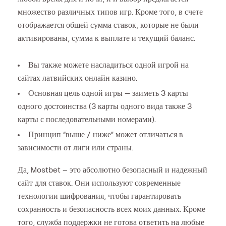
множество различных типов игр. Кроме того, в счете
отображается обшей сумма ставок, которые не были
активированы, сумма к выплате и текущий баланс.
Вы также можете насладиться одной игрой на
сайтах латвийских онлайн казино.
Основная цель одной игры — заиметь 3 карты
одного достоинства (3 карты одного вида также 3
карты с последовательными номерами).
Принцип “выше / ниже” может отличаться в
зависимости от лиги или страны.
Да, Mostbet – это абсолютно безопасный и надежный
сайт для ставок. Они используют современные
технологии шифрования, чтобы гарантировать
сохранность и безопасность всех моих данных. Кроме
того, служба поддержки не готова ответить на любые