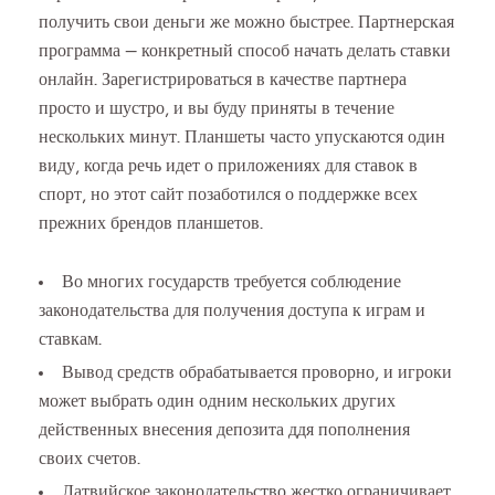
получить свои деньги же можно быстрее. Партнерская
программа — конкретный способ начать делать ставки
онлайн. Зарегистрироваться в качестве партнера
просто и шустро, и вы буду приняты в течение
нескольких минут. Планшеты часто упускаются один
виду, когда речь идет о приложениях для ставок в
спорт, но этот сайт позаботился о поддержке всех
прежних брендов планшетов.
Во многих государств требуется соблюдение
законодательства для получения доступа к играм и
ставкам.
Вывод средств обрабатывается проворно, и игроки
может выбрать один одним нескольких других
действенных внесения депозита ддя пополнения
своих счетов.
Латвийское законодательство жестко ограничивает,