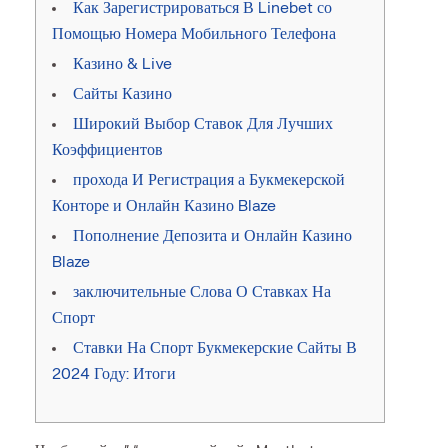
Как Зарегистрироваться В Linebet со
Помощью Номера Мобильного Телефона
Казино & Live
Сайты Казино
Широкий Выбор Ставок Для Лучших
Коэффициентов
прохода И Регистрация а Букмекерской
Конторе и Онлайн Казино Blaze
Пополнение Депозита и Онлайн Казино
Blaze
заключительные Слова О Ставках На
Спорт
Ставки На Спорт Букмекерские Сайты В
2024 Году: Итоги