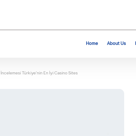
Home
About Us
İncelemesi Türkiye’nin En İyi Casino Sites