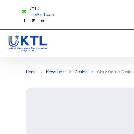
Email:
info@uktl.co.in
Home
Newsroom
Casino
Glory Online Casino 