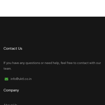
Contact Us
If you have any questions or need help, feel free to contact with our
team.
info@uktl.co.in
Company