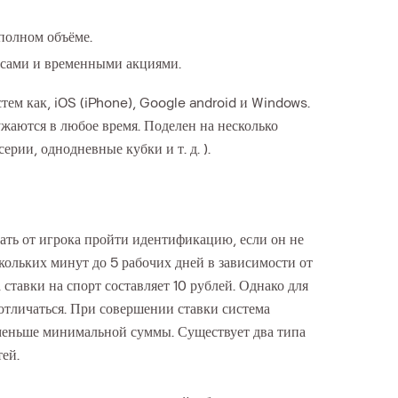
 полном объёме.
усами и временными акциями.
ем как, iOS (iPhone), Google android и Windows.
жаются в любое время. Поделен на несколько
рии, однодневные кубки и т. д. ).
ть от игрока пройти идентификацию, если он не
скольких минут до 5 рабочих дней в зависимости от
тавки на спорт составляет 10 рублей. Однако для
отличаться. При совершении ставки система
 меньше минимальной суммы. Существует два типа
тей.