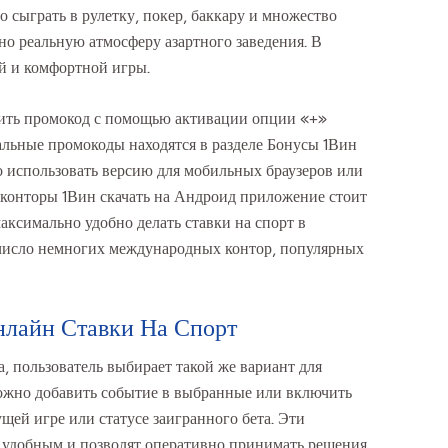
 сыграть в рулетку, покер, баккару и множество
ьно реальную атмосферу азартного заведения. В
й и комфортной игры.
вить промокод с помощью активации опции «+»
альные промокоды находятся в разделе Бонусы 1Вин
о использовать версию для мобильных браузеров или
 конторы 1Вин скачать на Андроид приложение стоит
максимально удобно делать ставки на спорт в
в число немногих международных контор, популярных
нлайн Ставки На Спорт
, пользователь выбирает такой же вариант для
можно добавить событие в выбранные или включить
щей игре или статусе заигранного бета. Эти
 удобным и позволят оперативно принимать решения