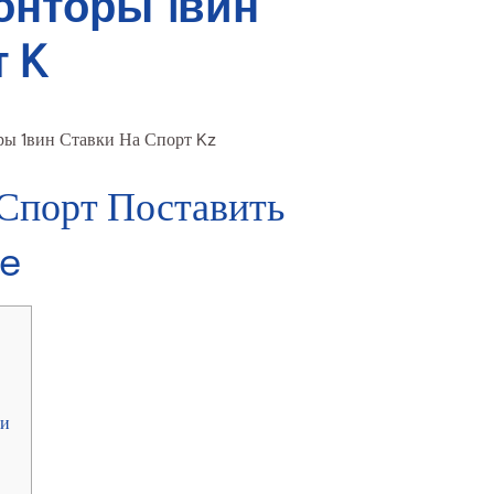
онторы 1вин
т K
ры 1вин Ставки На Спорт Kz
 Спорт Поставить
ve
ги