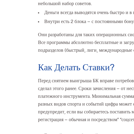
небольшой набор советов.
Деньги всегда выводятся очень быстро и в
Внутри есть 2 блока – с постоянными бон
Они разработаны для таких операционных сист
Все программы абсолютно бесплатные и загру
подразделов (быстрый, лиги, международные се
Как Делать Ставки?
Перед снятием выигрыша БК вправе потребова
сделал этого ранее. Сроки зачисления – от не
платежного инструмента. Минимальная сумма с
разных видов спорта и событий цифра может 
предупредит, если вы собираетесь поставить
регистрация – обычная и посредством” “соцсе