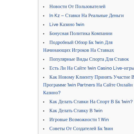
Новости От Пользователей
In Kz – Ставки На Реальные Деньги
Live Казино 1win
Бонусная Политика Компании
Подробный Обзор Бк 1win Для
Начинающих Игроков На Ставках
Популярные Виды Спорта Для Ставок
Есть Ли На Сайте 1win Casino Live-игр
Как Новому Клиенту Принять Участие 
Программе 1win Partners На Сайте Онлайн
Казино?
Как Делать Ставки На Спорт В Бк 1win?
Как Делать Ставку В 1win
Игровые Возможности 1 Win
Советы От Создателей Бк 1вин