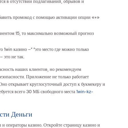
ся в отсутствии подлагиваний, обрывов и
обавить промокод с помощью активации опции «+»
иентом 15, то максимально возможный прогноз
о 1win казино –” “это место где можно только
– это не так.
сность наших клиентов, но рекомендуем
езопасности. Приложение не только работает
 Оно открывает круглосуточный доступ к букмекеру и
ебуется всего 30 МБ свободного места
1win-kz-
сти Деньги
 и операторы казино. Откройте страницу казино и